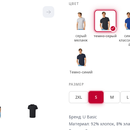
ЦВЕТ
серый
темно-серый
си
меланж
класс
Темно-синий
РАЗМЕР
2XL
S
M
L
Бренд: U Basic
Материал: 92% хлопок, 8% эла