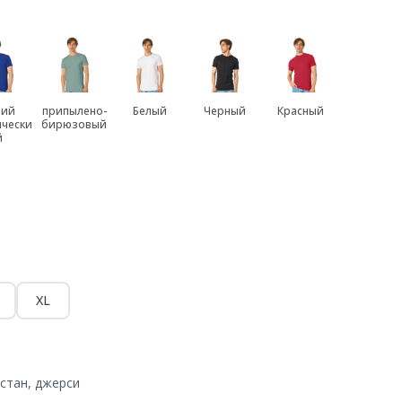
ний
припылено-
Белый
Черный
Красный
ически
бирюзовый
й
XL
стан, джерси