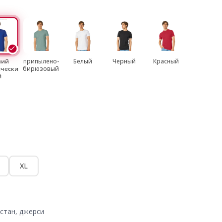
ний
припылено-
Белый
Черный
Красный
ически
бирюзовый
й
XL
стан, джерси