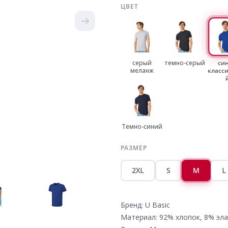
ЦВЕТ
серый
темно-серый
си
меланж
класс
Темно-синий
РАЗМЕР
2XL
S
M
L
Бренд: U Basic
Материал: 92% хлопок, 8% эла