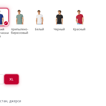
ний
припылено-
Белый
Черный
Красный
ически
бирюзовый
й
XL
стан, джерси