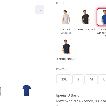
ЦВЕТ
серый
темно-серый
си
меланж
класс
Темно-синий
РАЗМЕР
2XL
S
M
L
Бренд: U Basic
Материал: 92% хлопок, 8% эла