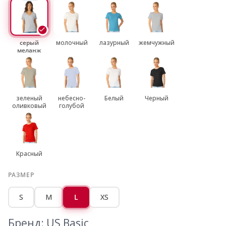
серый
молочный
лазурный
жемчужный
меланж
зеленый
небесно-
Белый
Черный
оливковый
голубой
Красный
РАЗМЕР
S
M
L
XS
Бренд: US Basic