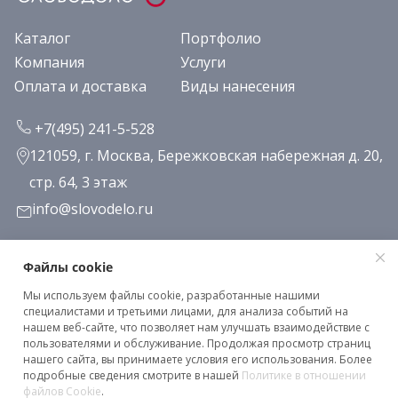
Каталог
Портфолио
Компания
Услуги
Оплата и доставка
Виды нанесения
+7(495) 241-5-528
121059, г. Москва, Бережковская набережная д. 20,
стр. 64, 3 этаж
info@slovodelo.ru
Заказать звонок
Файлы cookie
Мы используем файлы cookie, разработанные нашими
Подписаться на рассылку
специалистами и третьими лицами, для анализа событий на
нашем веб-сайте, что позволяет нам улучшать взаимодействие с
пользователями и обслуживание. Продолжая просмотр страниц
нашего сайта, вы принимаете условия его использования. Более
Клиентское соглашение
подробные сведения смотрите в нашей
Политике в отношении
Политика конфиденциальности
файлов Cookie
.