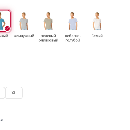
рный
жемчужный
зеленый
небесно-
Белый
оливковый
голубой
XL
си