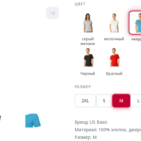
ЦВЕТ
серый
молочный
лазу
меланж
Черный
Красный
РАЗМЕР
2XL
S
M
L
Бренд: US Basic
Материал: 100% хлопок, джер
Размер: M