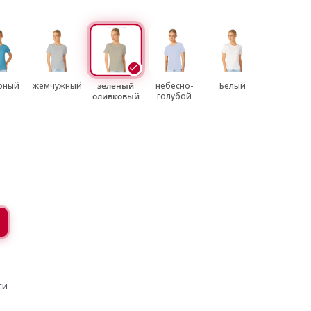
рный
жемчужный
зеленый
небесно-
Белый
оливковый
голубой
си