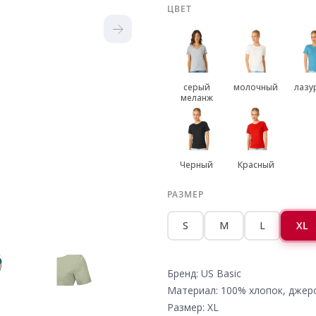
ЦВЕТ
серый
молочный
лазу
меланж
Черный
Красный
РАЗМЕР
S
M
L
XL
Бренд: US Basic
Материал: 100% хлопок, джер
Размер: XL