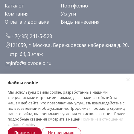
Каталог
Портфолио
Компания
Услуги
Оплата и доставка
Виды нанесения
+7(495) 241-5-528
121059, г. Москва, Бережковская набережная д. 20,
стр. 64, 3 этаж
info@slovodelo.ru
Заказать звонок
Файлы cookie
Мы используем файлы cookie, разработанные нашими
Подписаться на рассылку
специалистами и третьими лицами, для анализа событий на
нашем веб-сайте, что позволяет нам улучшать взаимодействие с
пользователями и обслуживание. Продолжая просмотр страниц
нашего сайта, вы принимаете условия его использования. Более
Клиентское соглашение
подробные сведения смотрите в нашей
Политике в отношении
Политика конфиденциальности
файлов Cookie
.
Принимаю
Не принимаю
2026 © «Словодело». Все права защищены