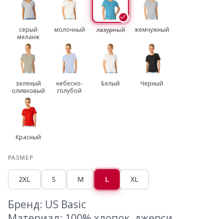
серый
молочный
лазурный
жемчужный
меланж
зеленый
небесно-
Белый
Черный
оливковый
голубой
Красный
РАЗМЕР
2XL
S
M
L
XL
Бренд: US Basic
Материал: 100% хлопок, джерси