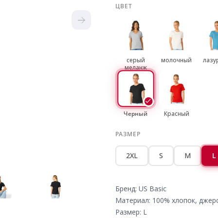
ЦВЕТ
серый
молочный
лазу
меланж
Черный
Красный
РАЗМЕР
2XL
S
M
L
Бренд: US Basic
Материал: 100% хлопок, джер
Размер: L