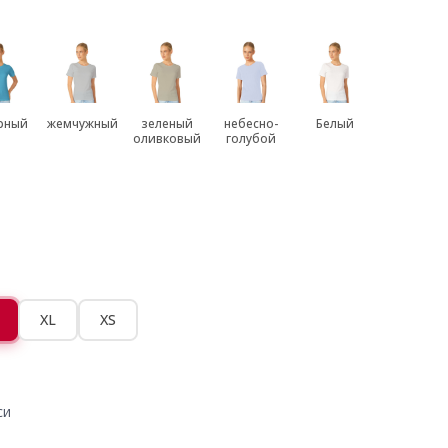
рный
жемчужный
зеленый
небесно-
Белый
оливковый
голубой
XL
XS
си