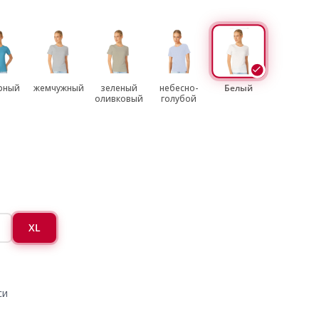
рный
жемчужный
зеленый
небесно-
Белый
оливковый
голубой
XL
си