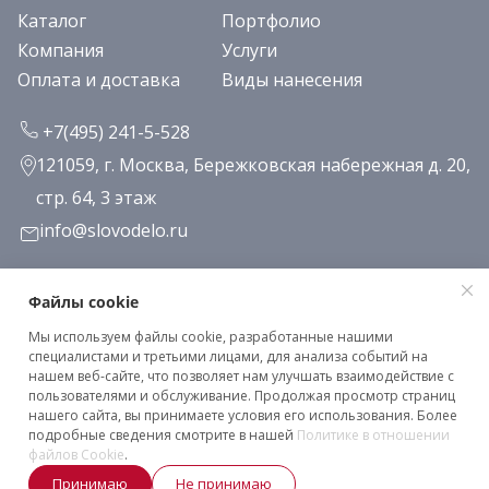
Каталог
Портфолио
Компания
Услуги
Оплата и доставка
Виды нанесения
+7(495) 241-5-528
121059, г. Москва, Бережковская набережная д. 20,
стр. 64, 3 этаж
info@slovodelo.ru
Заказать звонок
Файлы cookie
Мы используем файлы cookie, разработанные нашими
Подписаться на рассылку
специалистами и третьими лицами, для анализа событий на
нашем веб-сайте, что позволяет нам улучшать взаимодействие с
пользователями и обслуживание. Продолжая просмотр страниц
нашего сайта, вы принимаете условия его использования. Более
Клиентское соглашение
подробные сведения смотрите в нашей
Политике в отношении
Политика конфиденциальности
файлов Cookie
.
Принимаю
Не принимаю
2026 © «Словодело». Все права защищены