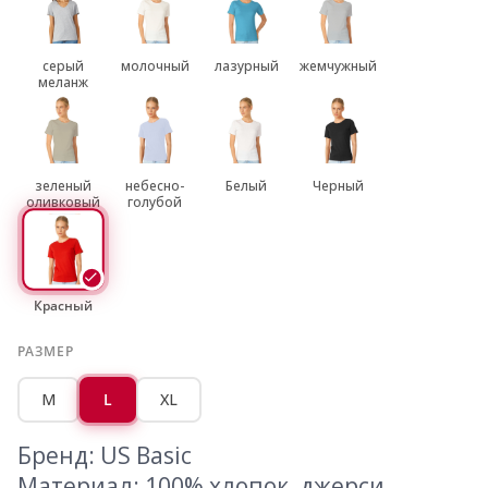
серый
молочный
лазурный
жемчужный
меланж
зеленый
небесно-
Белый
Черный
оливковый
голубой
Красный
РАЗМЕР
M
L
XL
Бренд: US Basic
Материал: 100% хлопок, джерси