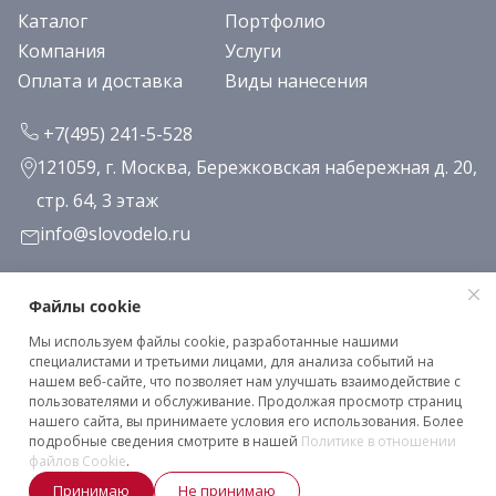
Каталог
Портфолио
Компания
Услуги
Оплата и доставка
Виды нанесения
+7(495) 241-5-528
121059, г. Москва, Бережковская набережная д. 20,
стр. 64, 3 этаж
info@slovodelo.ru
Заказать звонок
Файлы cookie
Мы используем файлы cookie, разработанные нашими
Подписаться на рассылку
специалистами и третьими лицами, для анализа событий на
нашем веб-сайте, что позволяет нам улучшать взаимодействие с
пользователями и обслуживание. Продолжая просмотр страниц
нашего сайта, вы принимаете условия его использования. Более
Клиентское соглашение
подробные сведения смотрите в нашей
Политике в отношении
Политика конфиденциальности
файлов Cookie
.
Принимаю
Не принимаю
2026 © «Словодело». Все права защищены