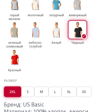
серый
молочный
лазурный
жемчужный
меланж
зеленый
небесно-
Белый
Черный
оливковый
голубой
Красный
РАЗМЕР
2XL
S
M
L
XL
XS
Бренд: US Basic
Материал: 100% хлопок, джерси