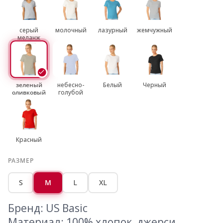
серый
молочный
лазурный
жемчужный
меланж
зеленый
небесно-
Белый
Черный
оливковый
голубой
Красный
РАЗМЕР
S
M
L
XL
Бренд: US Basic
Материал: 100% хлопок, джерси