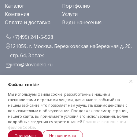
Каталог
Портфолио
Компания
Услуги
Оплата и доставка
Виды нанесения
+7(495) 241-5-528
121059, г. Москва, Бережковская набережная д. 20,
стр. 64, 3 этаж
info@slovodelo.ru
Заказать звонок
Файлы cookie
Мы используем файлы cookie, разработанные нашими
Подписаться на рассылку
специалистами и третьими лицами, для анализа событий на
нашем веб-сайте, что позволяет нам улучшать взаимодействие с
пользователями и обслуживание. Продолжая просмотр страниц
нашего сайта, вы принимаете условия его использования. Более
Клиентское соглашение
подробные сведения смотрите в нашей
Политике в отношении
Политика конфиденциальности
файлов Cookie
.
Принимаю
Не принимаю
2026 © «Словодело». Все права защищены