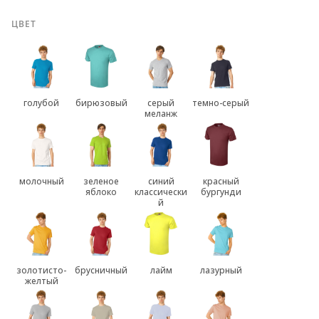
ЦВЕТ
голубой
бирюзовый
серый
темно-серый
меланж
молочный
зеленое
синий
красный
яблоко
классически
бургунди
й
золотисто-
брусничный
лайм
лазурный
желтый