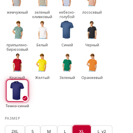
жемчужный
зеленый
небесно-
лососевый
оливковый
голубой
припылено-
Белый
Синий
Черный
бирюзовый
Красный
Желтый
Зеленый
Оранжевый
Темно-синий
РАЗМЕР
2XL
S
M
L
XL
L_v2