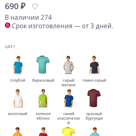
690 ₽
В наличии 274
Срок изготовления — от 3 дней.
ЦВЕТ
голубой
бирюзовый
серый
темно-серый
меланж
молочный
зеленое
синий
красный
яблоко
классически
бургунди
й