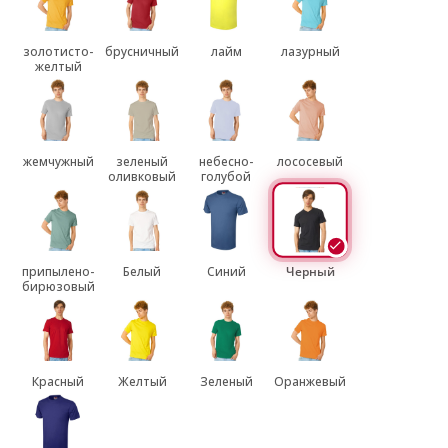
золотисто-
брусничный
лайм
лазурный
желтый
жемчужный
зеленый
небесно-
лососевый
оливковый
голубой
припылено-
Белый
Синий
Черный
бирюзовый
Красный
Желтый
Зеленый
Оранжевый