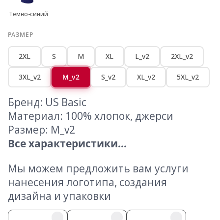
Темно-синий
РАЗМЕР
2XL
S
M
XL
L_v2
2XL_v2
3XL_v2
M_v2
S_v2
XL_v2
5XL_v2
Бренд: US Basic
Материал: 100% хлопок, джерси
Размер: M_v2
Все характеристики...
Мы можем предложить вам услуги
нанесения логотипа, создания
дизайна и упаковки