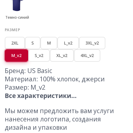
Темно-синий
РАЗМЕР
2XL
S
M
L_v2
3XL_v2
M_v2
S_v2
XL_v2
4XL_v2
Бренд: US Basic
Материал: 100% хлопок, джерси
Размер: M_v2
Все характеристики...
Мы можем предложить вам услуги
нанесения логотипа, создания
дизайна и упаковки