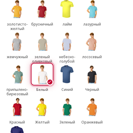
золотисто-
брусничный
лайм
лазурный
желтый
жемчужный
зеленый
небесно-
лососевый
оливковый
голубой
припылено-
Белый
Синий
Черный
бирюзовый
Красный
Желтый
Зеленый
Оранжевый