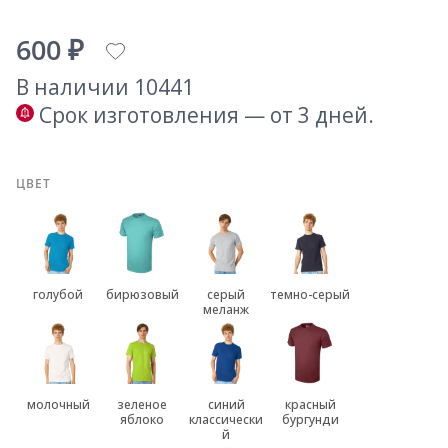
600 ₽
В наличии 10441
Срок изготовления — от 3 дней.
ЦВЕТ
голубой
бирюзовый
серый
темно-серый
меланж
молочный
зеленое
синий
красный
яблоко
классически
бургунди
й