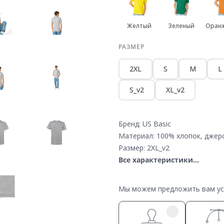
Желтый
Зеленый
Оран
РАЗМЕР
2XL
S
M
L
S_v2
XL_v2
Бренд: US Basic
Материал: 100% хлопок, джер
Размер: 2XL_v2
Все характеристики...
Мы можем предложить вам усл