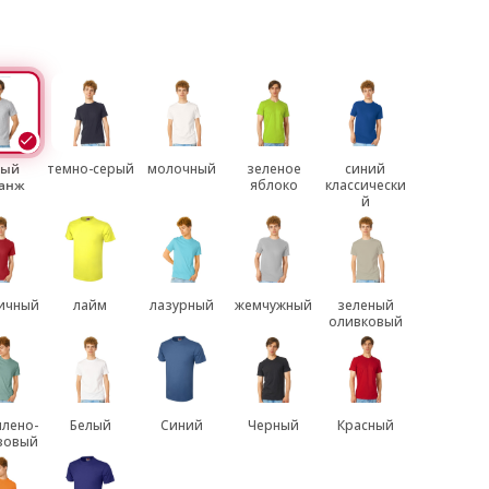
рый
темно-серый
молочный
зеленое
синий
анж
яблоко
классически
й
ичный
лайм
лазурный
жемчужный
зеленый
оливковый
лено-
Белый
Синий
Черный
Красный
зовый