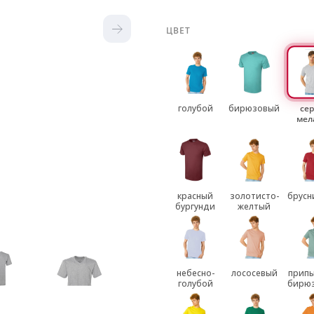
ЦВЕТ
голубой
бирюзовый
се
мел
красный
золотисто-
брусн
бургунди
желтый
небесно-
лососевый
припы
голубой
бирю