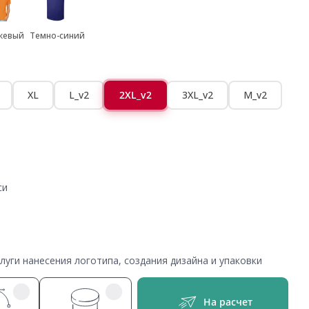
жевый
Темно-синий
XL
L_v2
2XL_v2
3XL_v2
M_v2
си
уги нанесения логотипа, создания дизайна и упаковки
На расчет