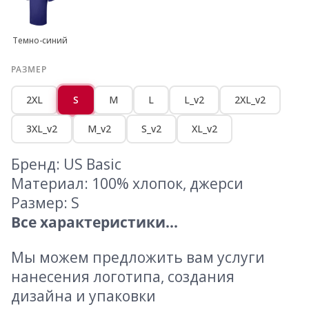
Темно-синий
РАЗМЕР
2XL
S
M
L
L_v2
2XL_v2
3XL_v2
M_v2
S_v2
XL_v2
Бренд: US Basic
Материал: 100% хлопок, джерси
Размер: S
Все характеристики...
Мы можем предложить вам услуги
нанесения логотипа, создания
дизайна и упаковки