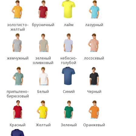
золотисто-
брусничный
лайм
лазурный
желтый
жемчужный
зеленый
небесно-
лососевый
оливковый
голубой
припылено-
Белый
Синий
Черный
бирюзовый
Красный
Желтый
Зеленый
Оранжевый