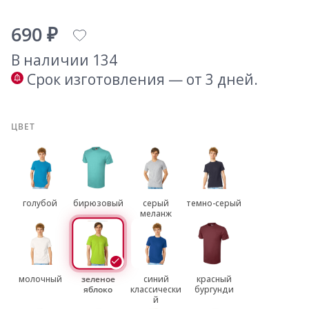
690 ₽
В наличии 134
Срок изготовления — от 3 дней.
ЦВЕТ
голубой
бирюзовый
серый
темно-серый
меланж
молочный
зеленое
синий
красный
яблоко
классически
бургунди
й