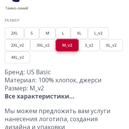
Темно-синий
РАЗМЕР
2XL
S
M
L
XL
L_v2
2XL_v2
3XL_v2
M_v2
S_v2
XL_v2
4XL_v2
Бренд: US Basic
Материал: 100% хлопок, джерси
Размер: M_v2
Все характеристики...
Мы можем предложить вам услуги
нанесения логотипа, создания
дизайна и упаковки