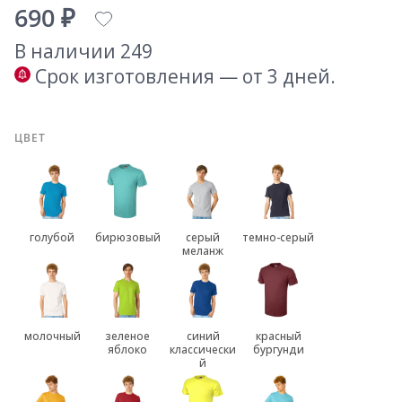
690 ₽
В наличии 249
Срок изготовления — от 3 дней.
ЦВЕТ
голубой
бирюзовый
серый
темно-серый
меланж
молочный
зеленое
синий
красный
яблоко
классически
бургунди
й