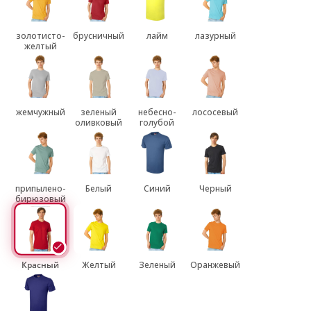
золотисто-
брусничный
лайм
лазурный
желтый
жемчужный
зеленый
небесно-
лососевый
оливковый
голубой
припылено-
Белый
Синий
Черный
бирюзовый
Красный
Желтый
Зеленый
Оранжевый