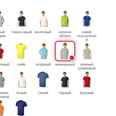
рый
темно-серый
молочный
зеленое
синий
анж
яблоко
классически
й
ичный
лайм
лазурный
жемчужный
зеленый
оливковый
лено-
Белый
Синий
Черный
Красный
зовый