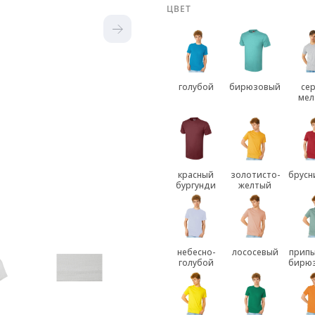
ЦВЕТ
голубой
бирюзовый
се
мел
красный
золотисто-
брусн
бургунди
желтый
небесно-
лососевый
припы
голубой
бирю