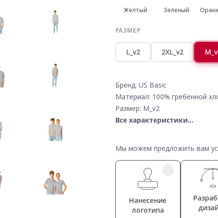
Желтый
Зеленый
Оран
РАЗМЕР
L_v2
2XL_v2
M_v
Бренд: US Basic
Материал: 100% гребенной хло
Размер: M_v2
Все характеристики...
Мы можем предложить вам усл
Разраб
Нанесение
диза
логотипа