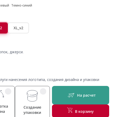
жевый
Темно-синий
2
XL_v2
пок, джерси.
уги нанесения логотипа, создания дизайна и упаковки
На расчет
отка
Создание
йна
В корзину
упаковки