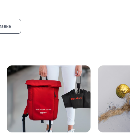
тавке