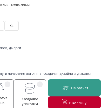
жевый
Темно-синий
XL
пок, джерси.
уги нанесения логотипа, создания дизайна и упаковки
На расчет
отка
Создание
йна
В корзину
упаковки