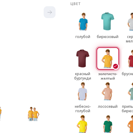
ЦВЕТ
голубой
бирюзовый
се
мел
красный
золотисто-
брусн
бургунди
желтый
небесно-
лососевый
припы
голубой
бирю