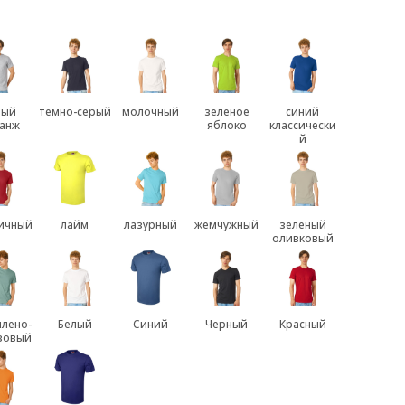
рый
темно-серый
молочный
зеленое
синий
анж
яблоко
классически
й
ичный
лайм
лазурный
жемчужный
зеленый
оливковый
лено-
Белый
Синий
Черный
Красный
зовый