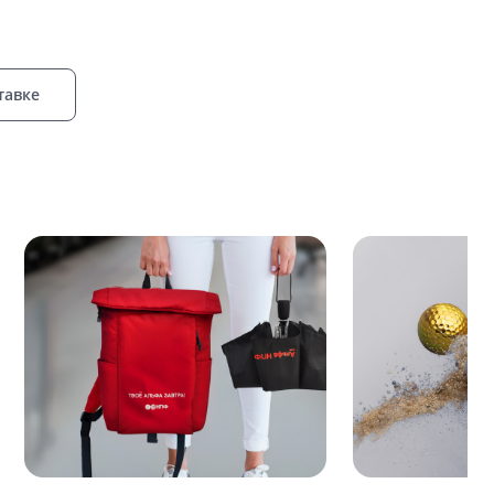
тавке