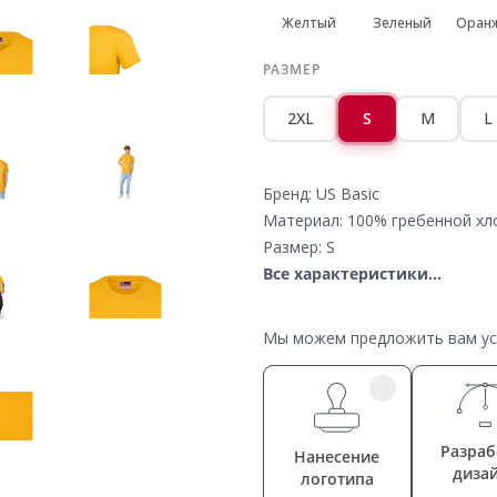
Желтый
Зеленый
Оран
РАЗМЕР
2XL
S
M
L
Бренд: US Basic
Материал: 100% гребенной хло
Размер: S
Все характеристики...
Мы можем предложить вам усл
Разраб
Нанесение
диза
логотипа