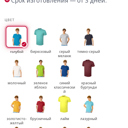
Срок изготовления — от 3 дней.
ЦВЕТ
голубой
бирюзовый
серый
темно-серый
меланж
молочный
зеленое
синий
красный
яблоко
классически
бургунди
й
золотисто-
брусничный
лайм
лазурный
желтый