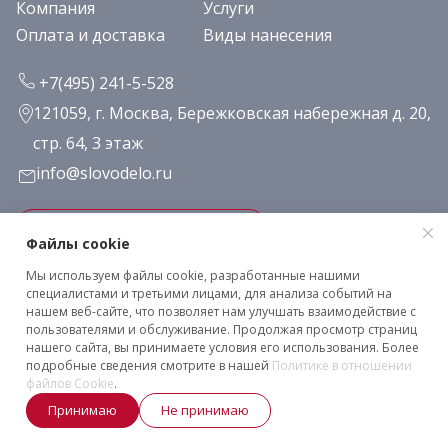
Компания
Услуги
Оплата и доставка
Виды нанесения
+7(495) 241-5-528
121059, г. Москва, Бережковская набережная д. 20,
стр. 64, 3 этаж
info@slovodelo.ru
Заказать звонок
Файлы cookie
Мы используем файлы cookie, разработанные нашими
Подписаться на рассылку
специалистами и третьими лицами, для анализа событий на
нашем веб-сайте, что позволяет нам улучшать взаимодействие с
пользователями и обслуживание. Продолжая просмотр страниц
нашего сайта, вы принимаете условия его использования. Более
Клиентское соглашение
подробные сведения смотрите в нашей
Политике в отношении
Политика конфиденциальности
файлов Cookie
.
2026 © «Словодело». Все права защищены
Принимаю
Не принимаю