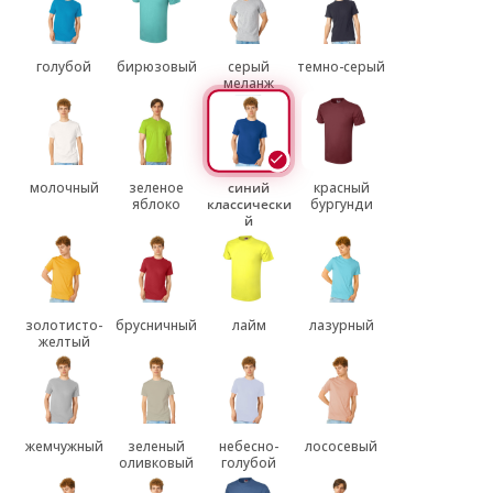
голубой
бирюзовый
серый
темно-серый
меланж
молочный
зеленое
синий
красный
яблоко
классически
бургунди
й
золотисто-
брусничный
лайм
лазурный
желтый
жемчужный
зеленый
небесно-
лососевый
оливковый
голубой