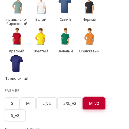
припылено-
Белый
Синий
Черный
бирюзовый
Красный
Желтый
Зеленый
Оранжевый
Темно-синий
РАЗМЕР
S
M
L_v2
3XL_v2
M_v2
S_v2