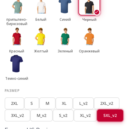
припылено-
Белый
Синий
Черный
бирюзовый
Красный
Желтый
Зеленый
Оранжевый
Темно-синий
РАЗМЕР
2XL
S
M
XL
L_v2
2XL_v2
3XL_v2
M_v2
S_v2
XL_v2
5XL_v2