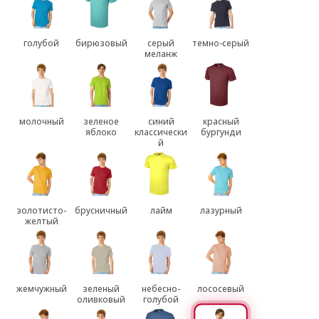
голубой
бирюзовый
серый
темно-серый
меланж
молочный
зеленое
синий
красный
яблоко
классически
бургунди
й
золотисто-
брусничный
лайм
лазурный
желтый
жемчужный
зеленый
небесно-
лососевый
оливковый
голубой