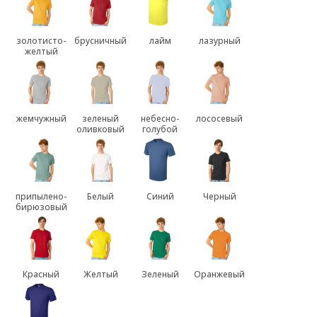
золотисто-
брусничный
лайм
лазурный
желтый
жемчужный
зеленый
небесно-
лососевый
оливковый
голубой
припылено-
Белый
Синий
Черный
бирюзовый
Красный
Желтый
Зеленый
Оранжевый