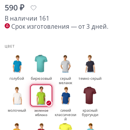
590 ₽
В наличии 161
Срок изготовления — от 3 дней.
ЦВЕТ
голубой
бирюзовый
серый
темно-серый
меланж
молочный
зеленое
синий
красный
яблоко
классически
бургунди
й