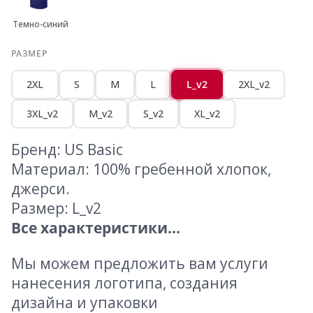
Темно-синий
РАЗМЕР
2XL
S
M
L
L_v2
2XL_v2
3XL_v2
M_v2
S_v2
XL_v2
Бренд: US Basic
Материал: 100% гребенной хлопок,
джерси.
Размер: L_v2
Все характеристики...
Мы можем предложить вам услуги
нанесения логотипа, создания
дизайна и упаковки