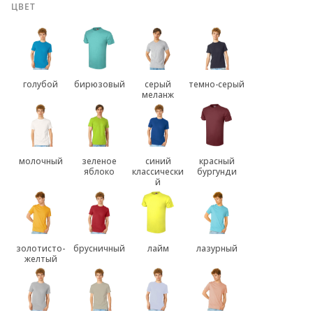
ЦВЕТ
голубой
бирюзовый
серый
темно-серый
меланж
молочный
зеленое
синий
красный
яблоко
классически
бургунди
й
золотисто-
брусничный
лайм
лазурный
желтый