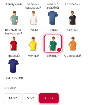
жемчужный
зеленый
небесно-
лососевый
оливковый
голубой
припылено-
Белый
Синий
Черный
бирюзовый
Красный
Желтый
Зеленый
Оранжевый
Темно-синий
РАЗМЕР
M_v2
S_v2
XL_v2