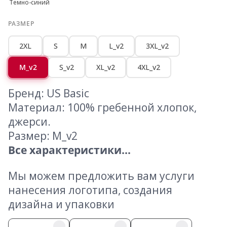
Темно-синий
РАЗМЕР
2XL
S
M
L_v2
3XL_v2
M_v2
S_v2
XL_v2
4XL_v2
Бренд: US Basic
Материал: 100% гребенной хлопок,
джерси.
Размер: M_v2
Все характеристики...
Мы можем предложить вам услуги
нанесения логотипа, создания
дизайна и упаковки