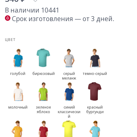
В наличии 10441
Срок изготовления — от 3 дней.
ЦВЕТ
голубой
бирюзовый
серый
темно-серый
меланж
молочный
зеленое
синий
красный
яблоко
классически
бургунди
й