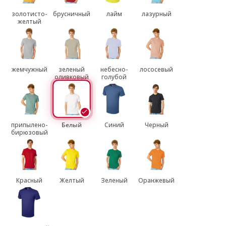
золотисто-
брусничный
лайм
лазурный
желтый
жемчужный
зеленый
небесно-
лососевый
оливковый
голубой
припылено-
Белый
Синий
Черный
бирюзовый
Красный
Желтый
Зеленый
Оранжевый