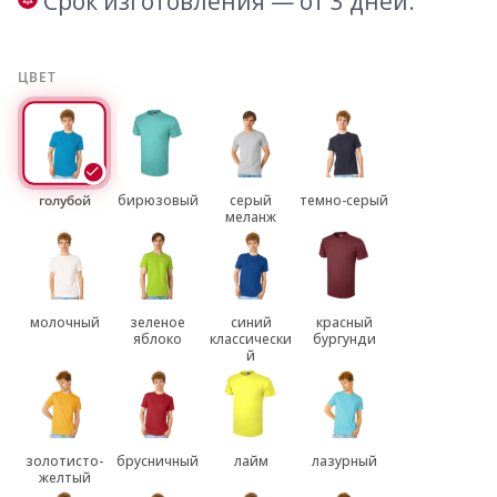
Срок изготовления — от 3 дней.
ЦВЕТ
голубой
бирюзовый
серый
темно-серый
меланж
молочный
зеленое
синий
красный
яблоко
классически
бургунди
й
золотисто-
брусничный
лайм
лазурный
желтый