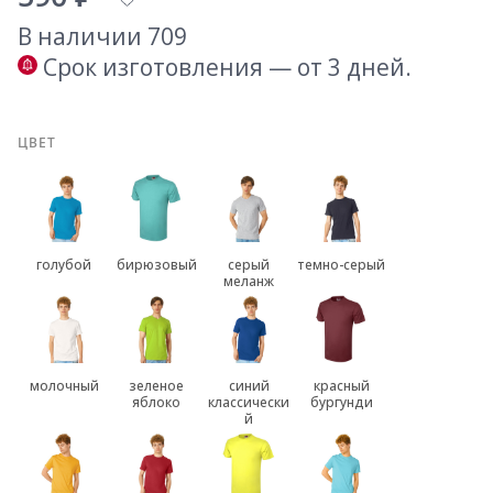
В наличии 709
Срок изготовления — от 3 дней.
ЦВЕТ
голубой
бирюзовый
серый
темно-серый
меланж
молочный
зеленое
синий
красный
яблоко
классически
бургунди
й