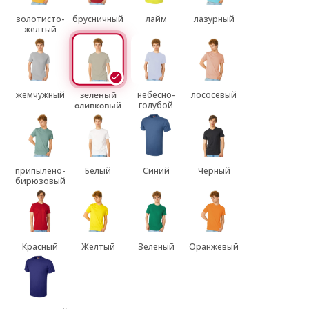
золотисто-
брусничный
лайм
лазурный
желтый
жемчужный
зеленый
небесно-
лососевый
оливковый
голубой
припылено-
Белый
Синий
Черный
бирюзовый
Красный
Желтый
Зеленый
Оранжевый