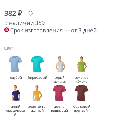
382 ₽
В наличии 359
Срок изготовления — от 3 дней.
ЦВЕТ
голубой
бирюзовый
серый
зеленое
меланж
яблоко
синий
золотисто-
светло-
бордовый
классически
желтый
вишневый
портвейн
й