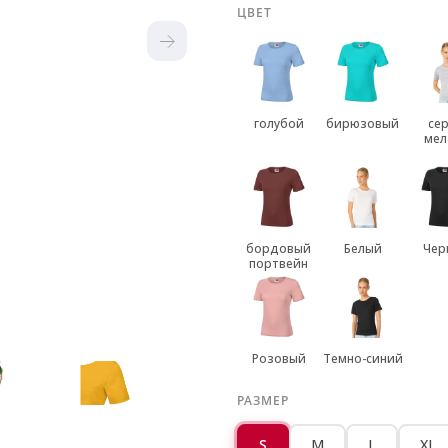
ЦВЕТ
голубой
бирюзовый
се
мел
бордовый
Белый
Чер
портвейн
Розовый
Темно-синий
РАЗМЕР
S
M
L
XL