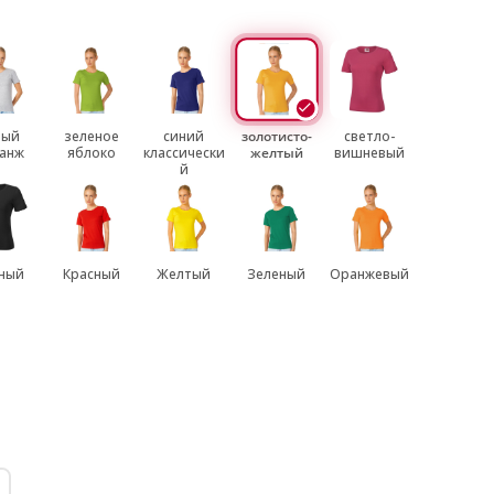
рый
зеленое
синий
золотисто-
светло-
анж
яблоко
классически
желтый
вишневый
й
ный
Красный
Желтый
Зеленый
Оранжевый