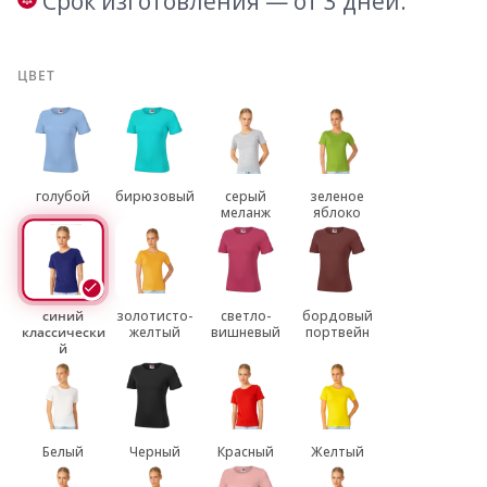
Срок изготовления — от 3 дней.
ЦВЕТ
голубой
бирюзовый
серый
зеленое
меланж
яблоко
синий
золотисто-
светло-
бордовый
классически
желтый
вишневый
портвейн
й
Белый
Черный
Красный
Желтый