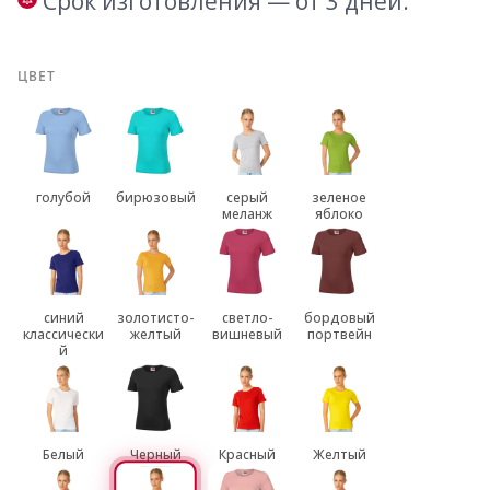
Срок изготовления — от 3 дней.
ЦВЕТ
голубой
бирюзовый
серый
зеленое
меланж
яблоко
синий
золотисто-
светло-
бордовый
классически
желтый
вишневый
портвейн
й
Белый
Черный
Красный
Желтый