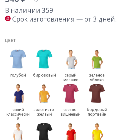
В наличии 359
Срок изготовления — от 3 дней.
ЦВЕТ
голубой
бирюзовый
серый
зеленое
меланж
яблоко
синий
золотисто-
светло-
бордовый
классически
желтый
вишневый
портвейн
й