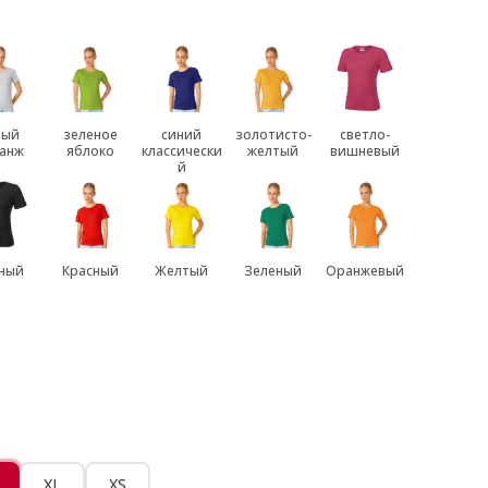
рый
зеленое
синий
золотисто-
светло-
анж
яблоко
классически
желтый
вишневый
й
ный
Красный
Желтый
Зеленый
Оранжевый
XL
XS