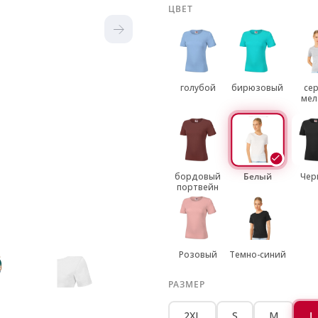
ЦВЕТ
голубой
бирюзовый
се
мел
бордовый
Белый
Чер
портвейн
Розовый
Темно-синий
РАЗМЕР
2XL
S
M
L