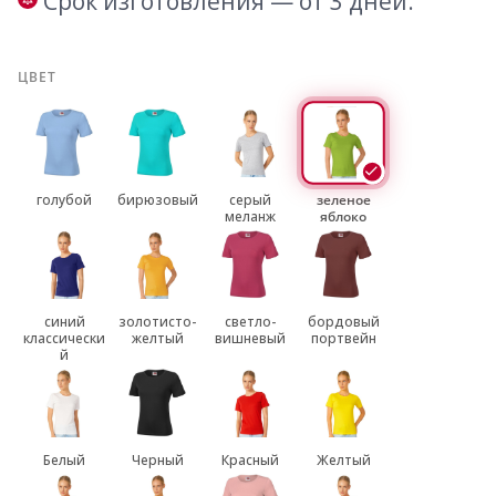
Срок изготовления — от 3 дней.
ЦВЕТ
голубой
бирюзовый
серый
зеленое
меланж
яблоко
синий
золотисто-
светло-
бордовый
классически
желтый
вишневый
портвейн
й
Белый
Черный
Красный
Желтый