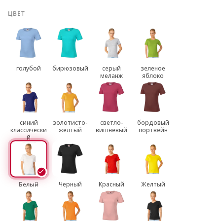
ЦВЕТ
голубой
бирюзовый
серый
зеленое
меланж
яблоко
синий
золотисто-
светло-
бордовый
классически
желтый
вишневый
портвейн
й
Белый
Черный
Красный
Желтый