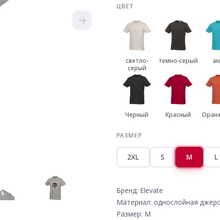
ЦВЕТ
светло-
темно-серый
ак
серый
Черный
Красный
Оран
РАЗМЕР
2XL
S
M
L
Бренд: Elevate
Материал: однослойная джерс
Размер: M