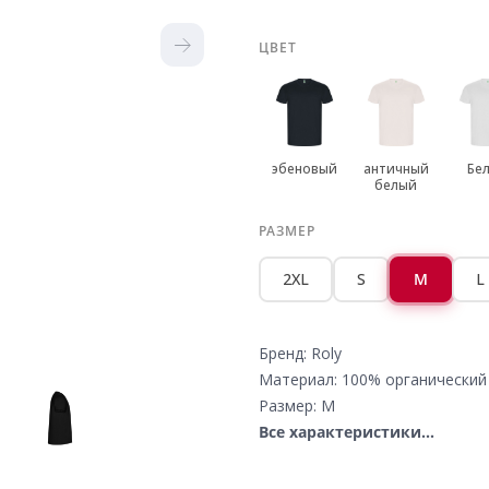
ЦВЕТ
эбеновый
античный
Бе
белый
РАЗМЕР
2XL
S
M
L
Бренд: Roly
Материал: 100% органический
Размер: M
Все характеристики...