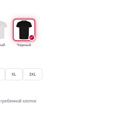
лый
Черный
XL
3XL
 гребенной хлопок