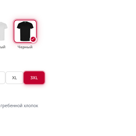
лый
Черный
XL
3XL
 гребенной хлопок