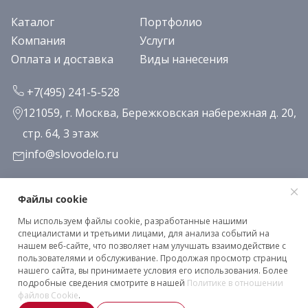
Каталог
Портфолио
Компания
Услуги
Оплата и доставка
Виды нанесения
+7(495) 241-5-528
121059, г. Москва, Бережковская набережная д. 20,
стр. 64, 3 этаж
info@slovodelo.ru
Заказать звонок
Файлы cookie
Мы используем файлы cookie, разработанные нашими
Подписаться на рассылку
специалистами и третьими лицами, для анализа событий на
нашем веб-сайте, что позволяет нам улучшать взаимодействие с
пользователями и обслуживание. Продолжая просмотр страниц
нашего сайта, вы принимаете условия его использования. Более
Клиентское соглашение
подробные сведения смотрите в нашей
Политике в отношении
Политика конфиденциальности
файлов Cookie
.