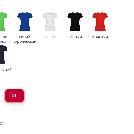
еное
синий
Белый
Черный
Красный
око
королевский
-синий
XL
си