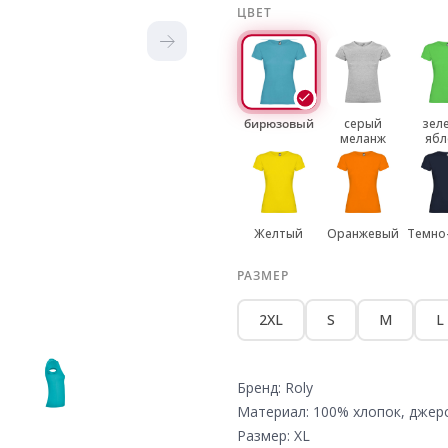
ЦВЕТ
бирюзовый
серый
зел
меланж
ябл
Желтый
Оранжевый
Темно
РАЗМЕР
2XL
S
M
L
Бренд: Roly
Материал: 100% хлопок, джер
Размер: XL