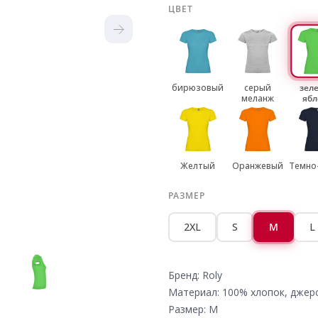
ЦВЕТ
бирюзовый
серый
зел
меланж
ябл
Желтый
Оранжевый
Темно
РАЗМЕР
2XL
S
M
L
Бренд: Roly
Материал: 100% хлопок, джер
Размер: M