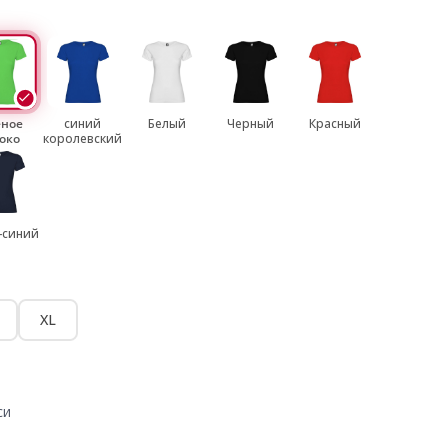
еное
синий
Белый
Черный
Красный
око
королевский
-синий
XL
си