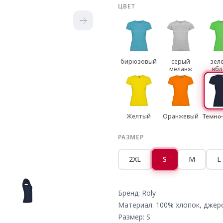
ЦВЕТ
бирюзовый
серый
зел
меланж
ябл
Желтый
Оранжевый
Темно
РАЗМЕР
2XL
S
M
L
Бренд: Roly
Материал: 100% хлопок, джер
Размер: S