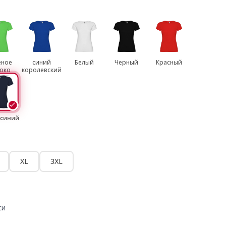
еное
синий
Белый
Черный
Красный
око
королевский
-синий
XL
3XL
си