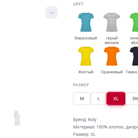
ЦВЕТ
бирюзовый
серый
зел
меланж
ябл
Желтый
Оранжевый
Темно
РАЗМЕР
M
L
XL
3X
Бренд: Roly
Материал: 100% хлопок, джер
Размер: XL