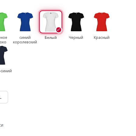
еное
синий
Белый
Черный
Красный
око
королевский
-синий
L
си