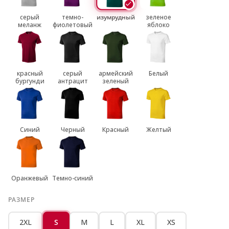
серый
темно-
изумрудный
зеленое
меланж
фиолетовый
яблоко
красный
серый
армейский
Белый
бургунди
антрацит
зеленый
Синий
Черный
Красный
Желтый
Оранжевый
Темно-синий
РАЗМЕР
2XL
S
M
L
XL
XS