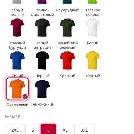
серый
темно-
изумрудный
зеленое
меланж
фиолетовый
яблоко
красный
серый
армейский
Белый
бургунди
антрацит
зеленый
Синий
Черный
Красный
Желтый
Оранжевый
Темно-синий
РАЗМЕР
2XL
S
L
XL
3XL