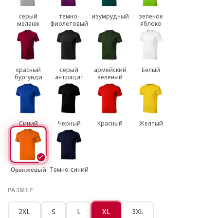
серый
темно-
изумрудный
зеленое
меланж
фиолетовый
яблоко
красный
серый
армейский
Белый
бургунди
антрацит
зеленый
Синий
Черный
Красный
Желтый
Оранжевый
Темно-синий
РАЗМЕР
2XL
S
L
XL
3XL