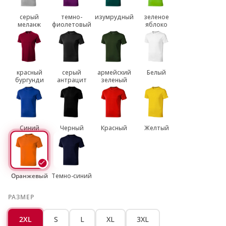
серый
темно-
изумрудный
зеленое
меланж
фиолетовый
яблоко
красный
серый
армейский
Белый
бургунди
антрацит
зеленый
Синий
Черный
Красный
Желтый
Оранжевый
Темно-синий
РАЗМЕР
2XL
S
L
XL
3XL