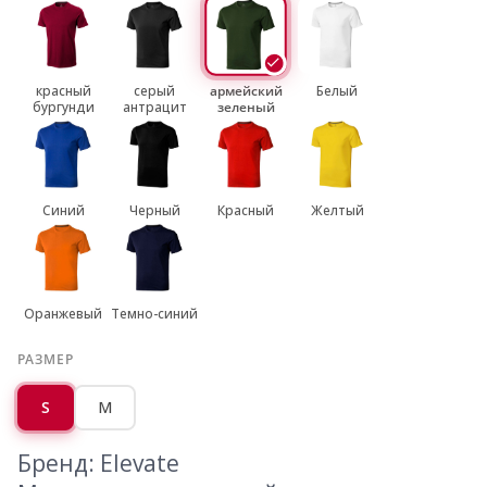
красный
серый
армейский
Белый
бургунди
антрацит
зеленый
Синий
Черный
Красный
Желтый
Оранжевый
Темно-синий
РАЗМЕР
S
M
Бренд: Elevate